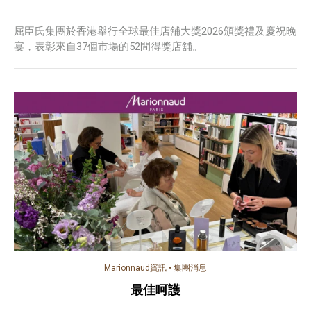
屈臣氏集團於香港舉行全球最佳店舖大獎2026頒獎禮及慶祝晚
宴，表彰來自37個市場的52間得獎店舖。
Marionnaud資訊
•
集團消息
最佳呵護