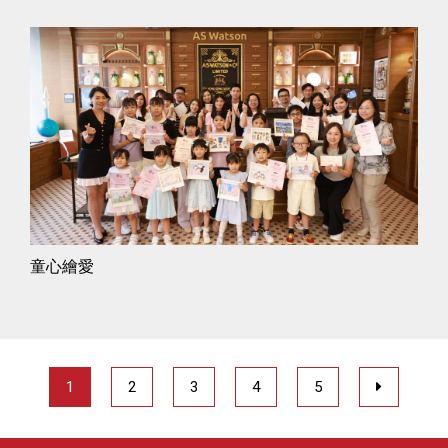
童心繪愛
1
2
3
4
5