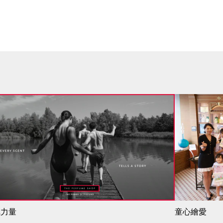
氣力量
童心繪愛