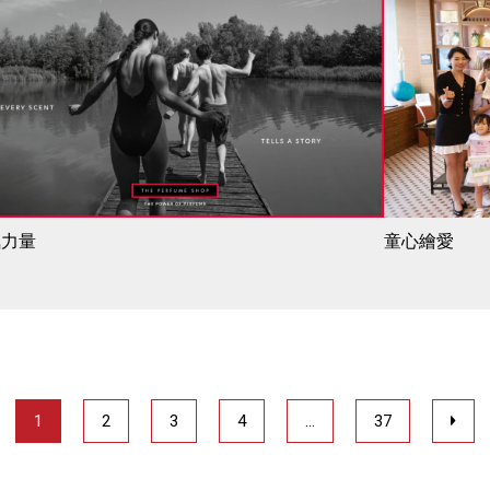
氣力量
童心繪愛
1
2
3
4
…
37