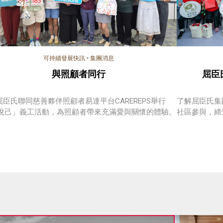
可持續發展快訊
•
集團消息
與照顧者同行
屈臣
屈臣氏聯同慈善夥伴照顧者易達平台CAREREPS舉行
了解屈臣氏集
·悅己」義工活動，為照顧者帶來充滿愛與關懷的體驗。
社區參與，締