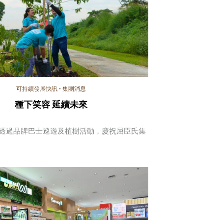
可持續發展快訊
•
集團消息
種下笑容 延續未來
透過品牌巴士巡遊及植樹活動，慶祝屈臣氏集