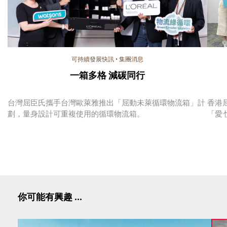
可持續發展快訊
•
集團消息
一箱多格 減碳同行
台灣屈臣氏攜手台灣歐萊雅推出「屈動未萊循環物流箱」計
香港
劃，量身設計可重複使用的循環物流箱。
「愛
你可能有興趣 ...