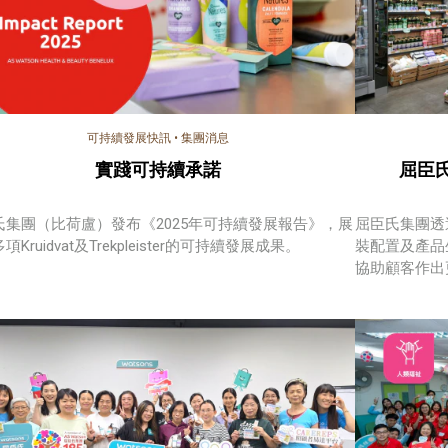
可持續發展快訊
•
集團消息
實踐可持續承諾
屈臣
氏集團（比荷盧）發布《2025年可持續發展報告》，展
屈臣氏集團透
項Kruidvat及Trekpleister的可持續發展成果。
裝配置及產品
協助顧客作出