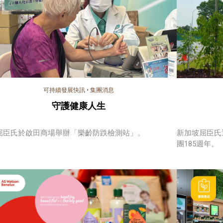
可持續發展快訊
•
集團消息
守護健康人生
屈臣氏於啟田商場舉辦「樂齡防跌檢測站」。
新加坡屈臣氏
團185週年。