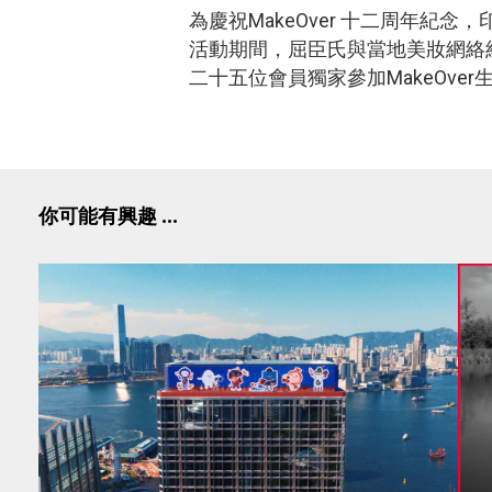
為慶祝MakeOver 十二周年紀
活動期間，屈臣氏與當地美妝網絡紅人F
二十五位會員獨家參加MakeOve
你可能有興趣 ...