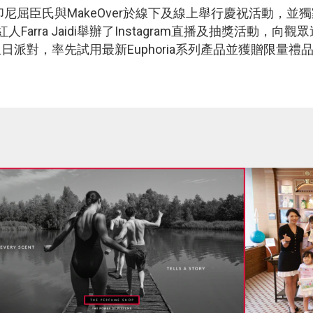
念，印尼屈臣氏與MakeOver於線下及線上舉行慶祝活動
arra Jaidi舉辦了Instagram直播及抽獎活動，
r生日派對，率先試用最新Euphoria系列產品並獲贈限量