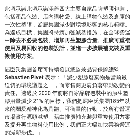
此項承諾此項承諾涵蓋四大主要自家品牌塑膠包裝，
包括產品包裝、店內購物袋、線上購物包裝及倉庫的
一次性塑膠，皆屬集團減少對環境影響的核心範疇。
為達成目標，集團將持續加強減塑措施，在全球營運
中
除去不必要包裝、增加再生塑膠含量、推廣可重複
使用及易回收的包裝設計
，
並進一步擴展補充裝及重
複使用方案
。
屈臣氏集團首席可持續發展總監兼品質保證總監
Sebastien Pivet
表示：「減少塑膠廢棄物是當前最
迫切的環境議題之一，而零售商更肩負著帶動改變的
責任。透過於 2030 年前將自家品牌包裝中的原生塑
膠用量減少 21% 的目標，我們把屈臣氏集團185年以
來的關愛精神化為具體、可衡量的行動，於所有營運
市場實行源頭減塑。藉由推廣補充裝與重複使用方案
及提升再生物料使用比例，我們正大幅加快業務營運
的減塑步伐。」