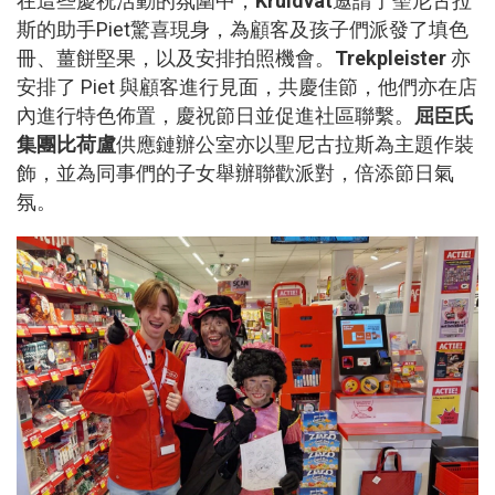
在這些慶祝活動的氛圍中，
Kruidvat
邀請了聖尼古拉
斯的助手Piet驚喜現身，為顧客及孩子們派發了填色
冊、薑餅堅果，以及安排拍照機會。
Trekpleister
亦
安排了 Piet 與顧客進行見面，共慶佳節，他們亦在店
內進行特色佈置，慶祝節日並促進社區聯繫。
屈臣氏
集團比荷盧
供應鏈辦公室亦以聖尼古拉斯為主題作裝
飾，並為同事們的子女舉辦聯歡派對，倍添節日氣
氛。