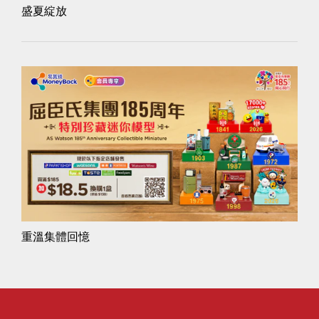
盛夏綻放
重溫集體回憶