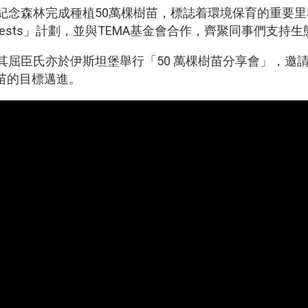
kler紀念森林完成種植50萬棵樹苗，標誌着環境保育的重要里程碑
Grow Our Forests」計劃，並與TEMA基金會合作，齊聚同
其屈臣氏亦於伊斯坦堡舉行「50 萬棵樹苗分享會」，邀
樹苗的目標邁進。