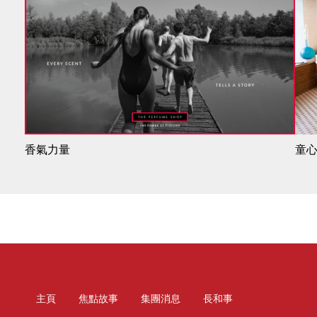
香氣力量
童
主頁
焦點故事
集團消息
長和事