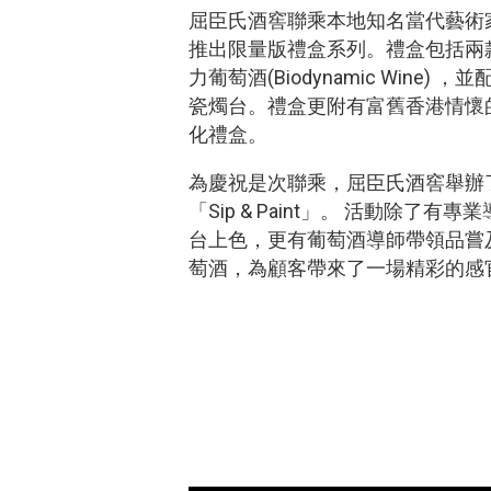
屈臣氏酒窖聯乘本地知名當代藝術家陳榮基
推出限量版禮盒系列。禮盒包括兩
力葡萄酒(Biodynamic Wine) 
瓷燭台。禮盒更附有富舊香港情懷
化禮盒。
為慶祝是次聯乘，屈臣氏酒窖舉辦
「Sip & Paint」。 活動除了
台上色，更有葡萄酒導師帶領品嘗
萄酒，為顧客帶來了一場精彩的感