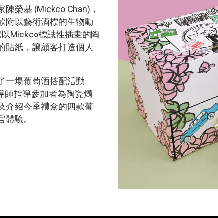
 (Mickco Chan)，
款附以藝術酒標的生物動
，並配以Mickco標誌性插畫的陶
的貼紙，讓顧客打造個人
了一場葡萄酒搭配活動
有專業導師指導參加者為陶瓷燭
及介紹今季禮盒的四款葡
官體驗。