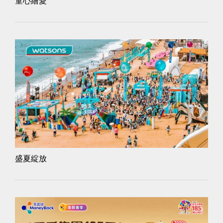
童心繪愛
盛夏綻放