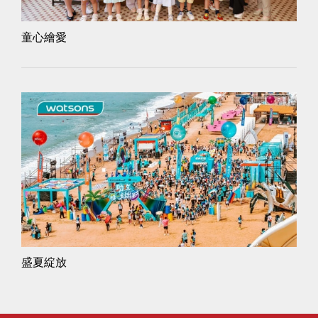
童心繪愛
盛夏綻放