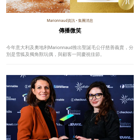
Marionnaud資訊
•
集團消息
傳播微笑
今年意大利及奧地利Marionnaud推出聖誕毛公仔慈善義賣，分
別是雪狐及獨角獸玩偶，與顧客一同慶祝佳節。