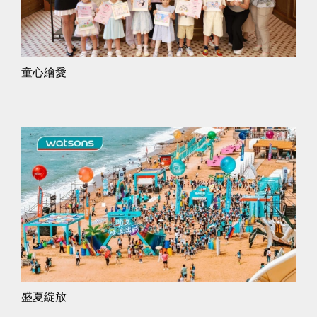
童心繪愛
盛夏綻放