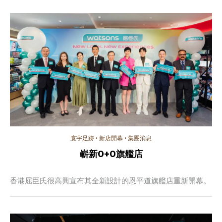
寰宇足跡
•
新店開幕
•
集團消息
嶄新O+O旗艦店
香港屈臣氏很高興宣布其全新設計的恩平道旗艦店重新開幕。