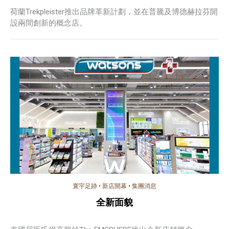
荷蘭Trekpleister推出品牌革新計劃，並在普騰及博德赫拉芬開
設兩間創新的概念店。
寰宇足跡
•
新店開幕
•
集團消息
全新面貌