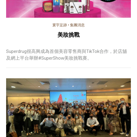
寰宇足跡
•
集團消息
美妝挑戰
Superdrug很高興成為首個美容零售商與TikTok合作，於店舖
及網上平台舉辦#SuperShow美妝挑戰賽。