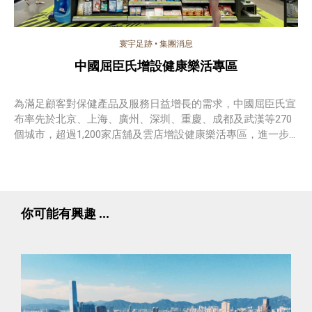
寰宇足跡
•
集團消息
中國屈臣氏增設健康樂活專區
為滿足顧客對保健產品及服務日益增長的需求，中國屈臣氏宣
布率先於北京、上海、廣州、深圳、重慶、成都及武漢等270
個城市，超過1,200家店舖及雲店增設健康樂活專區，進一步
加速擴展保健產品業務。
你可能有興趣 ...