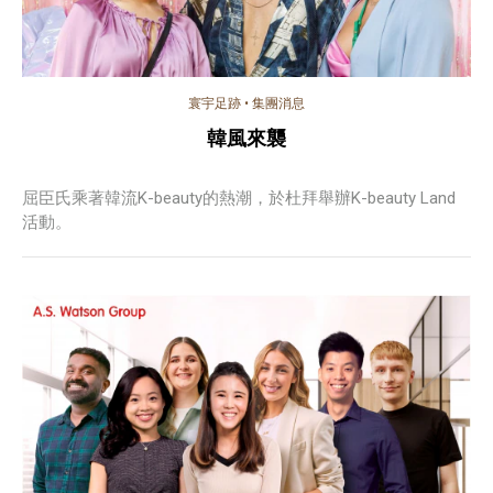
寰宇足跡
•
集團消息
韓風來襲
屈臣氏乘著韓流K-beauty的熱潮，於杜拜舉辦K-beauty Land
活動。