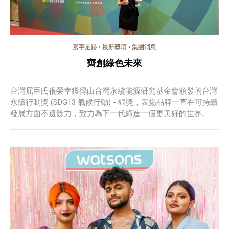
寰宇足跡
•
最新獎項
•
集團消息
齊創綠色未來
台灣屈臣氏很榮幸獲得由台灣永續能源研究基金會頒發的台灣
永續行動獎 (SDG13 氣候行動) - 銀獎，表揚品牌一直在可持續
發展方面不遺餘力，致力為下一代締造一個更美好的世界。