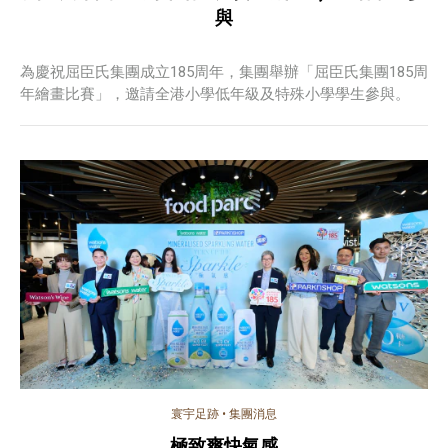
與
為慶祝屈臣氏集團成立185周年，集團舉辦「屈臣氏集團185周
年繪畫比賽」，邀請全港小學低年級及特殊小學學生參與。
寰宇足跡
•
集團消息
極致爽快氣感