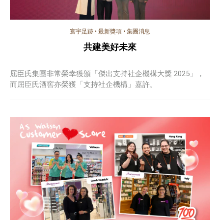
寰宇足跡
•
最新獎項
•
集團消息
共建美好未來
屈臣氏集團非常榮幸獲頒「傑出支持社企機構大獎 2025」，
而屈臣氏酒窖亦榮獲「支持社企機構」嘉許。