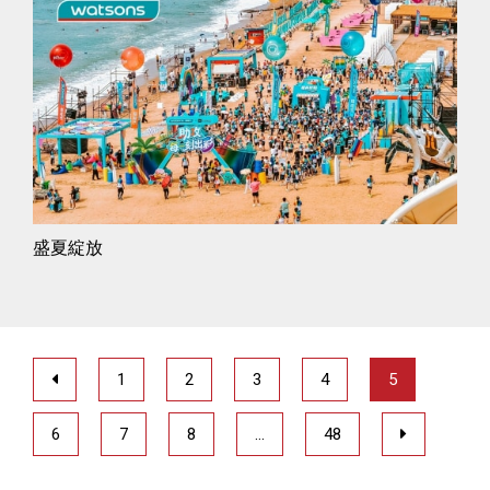
盛夏綻放
1
2
3
4
5
6
7
8
…
48