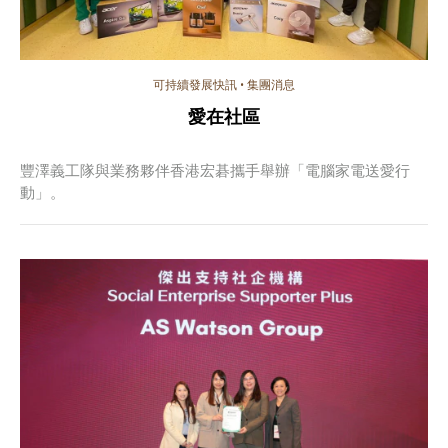
可持續發展快訊
•
集團消息
愛在社區
豐澤義工隊與業務夥伴香港宏碁攜手舉辦「電腦家電送愛行
動」。