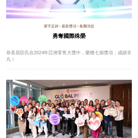
寰宇足跡
•
最新獎項
•
集團消息
勇奪國際殊榮
恭喜屈臣氏在2024年亞洲零售大獎中，榮獲七個獎項，成績非
凡！