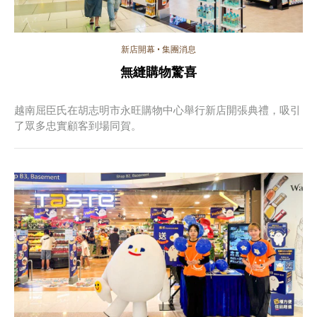
新店開幕
•
集團消息
無縫購物驚喜
越南屈臣氏在胡志明市永旺購物中心舉行新店開張典禮，吸引
了眾多忠實顧客到場同賀。