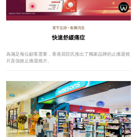
寰宇足跡
•
集團消息
快速舒緩痛症
為滿足每位顧客需要，香港屈臣氏推出了獨家品牌的止痛退燒
片及強效止痛退燒片。