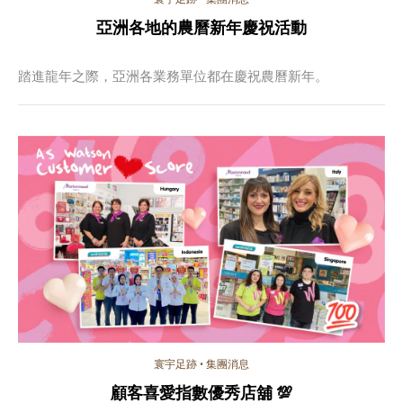
亞洲各地的農曆新年慶祝活動
踏進龍年之際，亞洲各業務單位都在慶祝農曆新年。
寰宇足跡
•
集團消息
顧客喜愛指數優秀店舖 💯