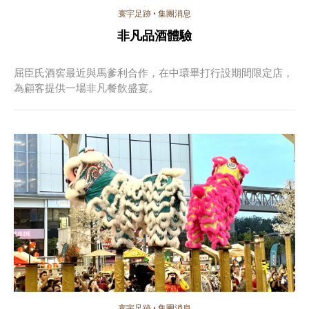
寰宇足跡
•
集團消息
非凡品酒體驗
屈臣氏酒窖最近與馬爹利合作，在中環畢打行設期間限定店，
為顧客提供一場非凡餐飲盛宴。
寰宇足跡
•
集團消息